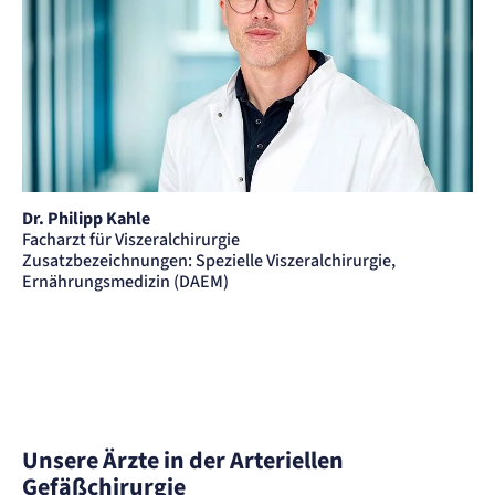
Zweck:
Erkennung, ob bei dem Besucher die Scrolltiefe gemessen wird.
Cookie Laufzeit:
24 Std.
Dr. Philipp Kahle
Facharzt für Viszeralchirurgie
Zusatzbezeichnungen: Spezielle Viszeralchirurgie,
Ernährungsmedizin (DAEM)
Unsere Ärzte in der Arteriellen
Gefäßchirurgie