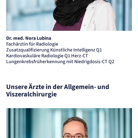
etracker GmbH
Zweck:
Cookie Erkennung
Cookie Laufzeit:
2 Jahre
Dr. med. Nora Lubina
etracker Analytics
Fachärztin für Radiologie
Zusatzqualifizierung Künstliche Intelligenz Q1
Name:
Kardiovaskuläre Radiologie Q1 Herz-CT
et_allow_cookies
Lungenkrebsfrüherkennung mit Niedrigdosis-CT Q2
Anbieter:
etracker GmbH
Zweck:
Es erlaubt eTracker Cookies zu setzen.
Unsere Ärzte in der Allgemein- und
Cookie Laufzeit:
480 Tage
Viszeralchirurgie
etracker Analytics
Name:
isSdEnabled
Anbieter:
etracker GmbH