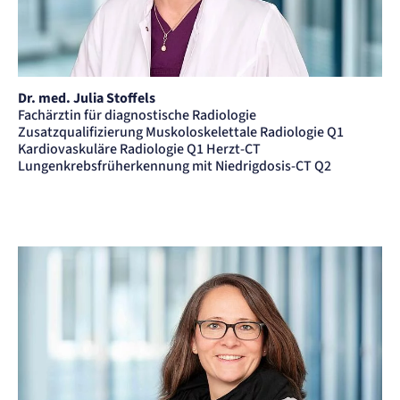
Einverständnis-Cookie
Name:
cookie_consent
Anbieter:
Artemed SE
Dr. med. Julia Stoffels
Zweck:
Fachärztin für diagnostische Radiologie
Speichert den Zustimmungsstatus des Benutzers für Cookies auf der aktuellen
Zusatzqualifizierung Muskoloskelettale Radiologie Q1
Domäne.
Kardiovaskuläre Radiologie Q1 Herzt-CT
Cookie Laufzeit:
Lungenkrebsfrüherkennung mit Niedrigdosis-CT Q2
1 Jahr
STATISTIK
Statistik Cookies erfassen Informationen
anonym. Diese Informationen helfen uns
zu verstehen, wie unsere Besucher unsere
Website nutzen.
etracker Analytics
Name:
_et_coid
Anbieter: